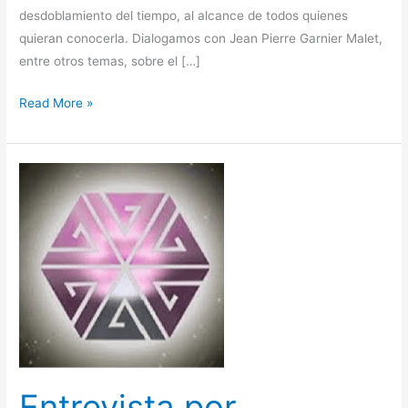
desdoblamiento del tiempo, al alcance de todos quienes
quieran conocerla. Dialogamos con Jean Pierre Garnier Malet,
entre otros temas, sobre el […]
Read More »
Entrevista
por
Francesc
Prims,
núm.
92
de
la
Revista
Athanor
Entrevista por