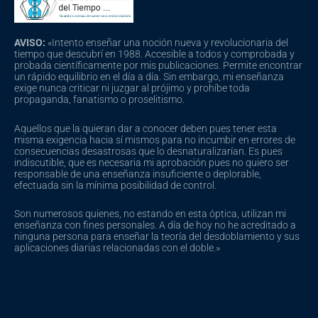
AVISO:
«Intento enseñar una noción nueva y revolucionaria del
tiempo que descubrí en 1988. Accesible a todos y comprobada y
probada científicamente por mis publicaciones. Permite encontrar
un rápido equilibrio en el día a día. Sin embargo, mi enseñanza
exige nunca criticar ni juzgar al prójimo y prohíbe toda
propaganda, fanatismo o proselitismo.
Aquellos que la quieran dar a conocer deben pues tener esta
misma exigencia hacia sí mismos para no incumbir en errores de
consecuencias desastrosas que lo desnaturalizarían. Es pues
indiscutible, que es necesaria mi aprobación pues no quiero ser
responsable de una enseñanza insuficiente o deplorable,
efectuada sin la mínima posibilidad de control.
Son numerosos quienes, no estando en esta óptica, utilizan mi
enseñanza con fines personales. A día de hoy no he acreditado a
ninguna persona para enseñar la teoría del desdoblamiento y sus
aplicaciones diarias relacionadas con el doble.»
F
Y
I
a
o
n