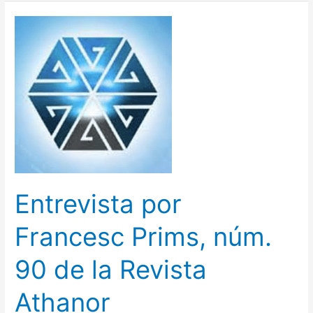
Entrevista
por
Francesc
Prims,
núm.
90
de
la
Revista
Athanor
Entrevista por
Francesc Prims, núm.
90 de la Revista
Athanor