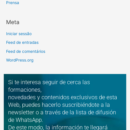
Prensa
Meta
Iniciar sessão
Feed de entradas
Feed de comentários
WordPress.org
Si te interesa seguir de cerca las
formaciones,
novedades y contenidos exclusivos de esta
Web, puedes hacerlo suscribiéndote a la
newsletter o a través de la lista de difusión
de WhatsApp.
De este modo, la información te llegará