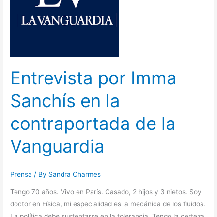
en
la
contraportada
de
la
Vanguardia
Entrevista por Imma
Sanchís en la
contraportada de la
Vanguardia
Prensa
/ By
Sandra Charmes
Tengo 70 años. Vivo en París. Casado, 2 hijos y 3 nietos. Soy
doctor en Física, mi especialidad es la mecánica de los fluidos.
La política debe sustentarse en la tolerancia. Tengo la certeza