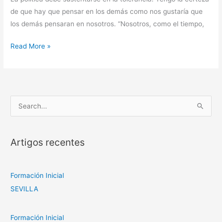
de que hay que pensar en los demás como nos gustaría que
los demás pensaran en nosotros. “Nosotros, como el tiempo,
Read More »
S
e
a
Artigos recentes
r
c
h
Formación Inicial
f
SEVILLA
o
r
Formación Inicial