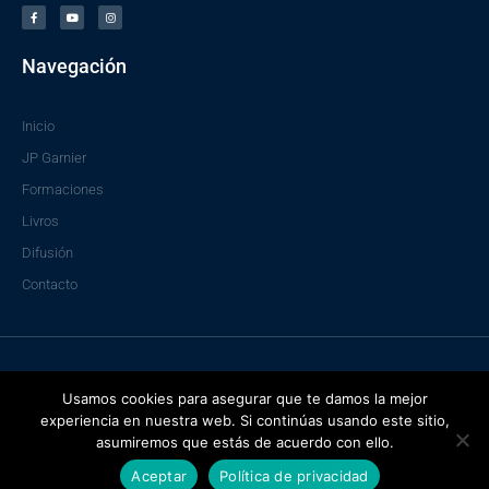
c
u
s
e
t
t
b
u
a
o
b
g
o
e
r
Navegación
k
a
-
m
f
Inicio
JP Garnier
Formaciones
Livros
Difusión
Contacto
®Copyright – Teoría, libros, audios y PDFs
Usamos cookies para asegurar que te damos la mejor
experiencia en nuestra web. Si continúas usando este sitio,
Diseño por
Factor360
asumiremos que estás de acuerdo con ello.
Aceptar
Política de privacidad