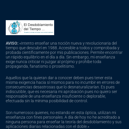
AVISO:
«Intento enseñar una noción nueva y revolucionaria del
tiempo que descubrí en 1988. Accesible a todos y comprobada y
probada científicamente por mis publicaciones. Permite encontrar
un rápido equilibrio en el día a día. Sin embargo, mi enseñanza
exige nunca criticar ni juzgar al prójimo y prohíbe toda
propaganda, fanatismo o proselitismo.
Aquellos que la quieran dar a conocer deben pues tener esta
misma exigencia hacia sí mismos para no incumbir en errores de
consecuencias desastrosas que lo desnaturalizarían. Es pues
indiscutible, que es necesaria mi aprobación pues no quiero ser
responsable de una enseñanza insuficiente o deplorable,
efectuada sin la mínima posibilidad de control.
Son numerosos quienes, no estando en esta óptica, utilizan mi
enseñanza con fines personales. A día de hoy no he acreditado a
ninguna persona para enseñar la teoría del desdoblamiento y sus
aplicaciones diarias relacionadas con el doble.»