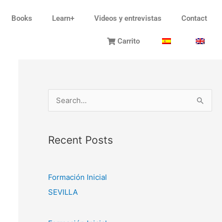
Books
Learn+
Videos y entrevistas
Contact
Carrito
S
e
a
Recent Posts
r
c
h
Formación Inicial
f
SEVILLA
o
r