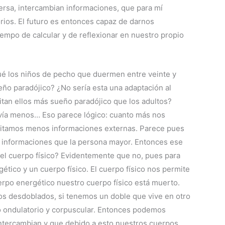
versa, intercambian informaciones, que para mí
rios. El futuro es entonces capaz de darnos
empo de calcular y de reflexionar en nuestro propio
qué los niños de pecho que duermen entre veinte y
ueño paradójico? ¿No sería esta una adaptación al
an ellos más sueño paradójico que los adultos?
avía menos… Eso parece lógico: cuanto más nos
sitamos menos informaciones externas. Parece pues
 informaciones que la persona mayor. Entonces ese
el cuerpo físico? Evidentemente que no, pues para
gético y un cuerpo físico. El cuerpo físico nos permite
erpo energético nuestro cuerpo físico está muerto.
s desdoblados, si tenemos un doble que vive en otro
do ondulatorio y corpuscular. Entonces podemos
ntercambian y que debido a esto nuestros cuerpos