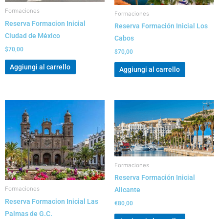
Formaciones
Formaciones
Reserva Formacion Inicial
Reserva Formación Inicial Los
Ciudad de México
Cabos
$
70,00
$
70,00
Aggiungi al carrello
Aggiungi al carrello
Formaciones
Reserva Formación Inicial
Formaciones
Alicante
Reserva Formacion Inicial Las
€
80,00
Palmas de G.C.