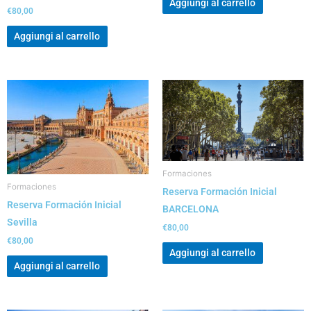
Aggiungi al carrello
€
80,00
Aggiungi al carrello
Formaciones
Formaciones
Reserva Formación Inicial
Reserva Formación Inicial
BARCELONA
Sevilla
€
80,00
€
80,00
Aggiungi al carrello
Aggiungi al carrello