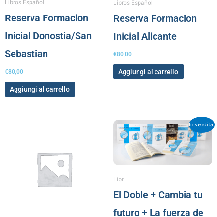
Libros Español
Libros Español
Reserva Formacion
Reserva Formacion
Inicial Donostia/San
Inicial Alicante
Sebastian
€
80,00
Aggiungi al carrello
€
80,00
Aggiungi al carrello
Il
Il
In vendita!
prezzo
prezzo
originale
attuale
era:
è:
€55,00.
€50,00.
Libri
El Doble + Cambia tu
futuro + La fuerza de