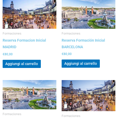
Formaciones
Formaciones
Reserva Formación Inicial
Reserva Formacion Inicial
BARCELONA
MADRID
€
80,00
€
80,00
Aggiungi al carrello
Aggiungi al carrello
Formaciones
Formaciones