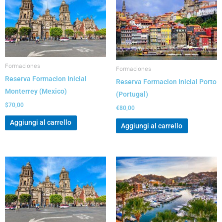
Formaciones
Formaciones
Reserva Formacion Inicial
Reserva Formacion Inicial Porto
Monterrey (Mexico)
(Portugal)
$
70,00
€
80,00
Aggiungi al carrello
Aggiungi al carrello