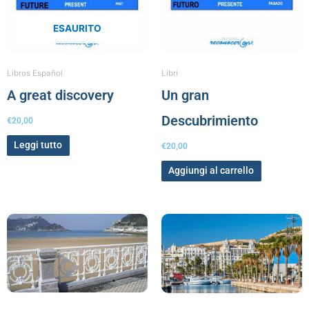
ESAURITO
Libros Español
Libri
A great discovery
Un gran
Descubrimiento
€
20,00
Leggi tutto
€
20,00
Aggiungi al carrello