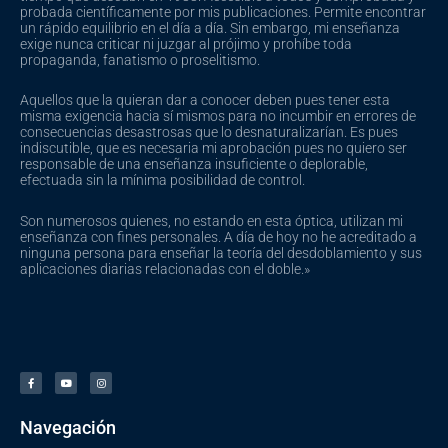
probada científicamente por mis publicaciones. Permite encontrar
un rápido equilibrio en el día a día. Sin embargo, mi enseñanza
exige nunca criticar ni juzgar al prójimo y prohíbe toda
propaganda, fanatismo o proselitismo.
Aquellos que la quieran dar a conocer deben pues tener esta
misma exigencia hacia sí mismos para no incumbir en errores de
consecuencias desastrosas que lo desnaturalizarían. Es pues
indiscutible, que es necesaria mi aprobación pues no quiero ser
responsable de una enseñanza insuficiente o deplorable,
efectuada sin la mínima posibilidad de control.
Son numerosos quienes, no estando en esta óptica, utilizan mi
enseñanza con fines personales. A día de hoy no he acreditado a
ninguna persona para enseñar la teoría del desdoblamiento y sus
aplicaciones diarias relacionadas con el doble.»
F
Y
I
a
o
n
c
u
s
e
t
t
b
u
a
o
b
g
o
e
r
Navegación
k
a
-
m
f