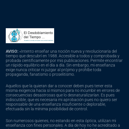
AVISO:
«Intento enseñar una noción nueva y revolucionaria del
tiempo que descubrí en 1988. Accesible a todos y comprobada y
probada científicamente por mis publicaciones. Permite encontrar
un rápido equilibrio en el día a día. Sin embargo, mi enseñanza
exige nunca criticar ni juzgar al prójimo y prohíbe toda
propaganda, fanatismo o proselitismo.
Aquellos que la quieran dar a conocer deben pues tener esta
misma exigencia hacia sí mismos para no incumbir en errores de
consecuencias desastrosas que lo desnaturalizarían. Es pues
indiscutible, que es necesaria mi aprobación pues no quiero ser
responsable de una enseñanza insuficiente o deplorable,
efectuada sin la mínima posibilidad de control.
Son numerosos quienes, no estando en esta óptica, utilizan mi
enseñanza con fines personales. A día de hoy no he acreditado a