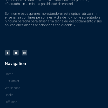
efectuada sin la mínima posibilidad de control.
Son numerosos quienes, no estando en esta óptica, utilizan mi
enseñanza con fines personales. A día de hoy no he acreditado a
ninguna persona para enseñar la teoría del desdoblamiento y sus
aplicaciones diarias relacionadas con el doble.»
F
Y
I
a
o
n
c
u
s
e
t
t
b
u
a
o
b
g
o
e
r
Navigation
k
a
-
m
f
Home
JP Garnier
Workshops
Books
Diffusion