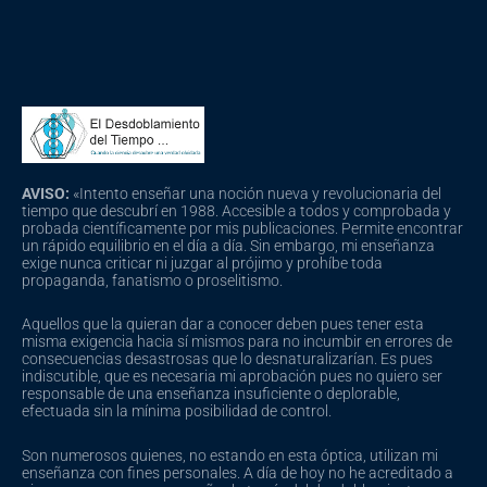
AVISO:
«Intento enseñar una noción nueva y revolucionaria del
tiempo que descubrí en 1988. Accesible a todos y comprobada y
probada científicamente por mis publicaciones. Permite encontrar
un rápido equilibrio en el día a día. Sin embargo, mi enseñanza
exige nunca criticar ni juzgar al prójimo y prohíbe toda
propaganda, fanatismo o proselitismo.
Aquellos que la quieran dar a conocer deben pues tener esta
misma exigencia hacia sí mismos para no incumbir en errores de
consecuencias desastrosas que lo desnaturalizarían. Es pues
indiscutible, que es necesaria mi aprobación pues no quiero ser
responsable de una enseñanza insuficiente o deplorable,
efectuada sin la mínima posibilidad de control.
Son numerosos quienes, no estando en esta óptica, utilizan mi
enseñanza con fines personales. A día de hoy no he acreditado a